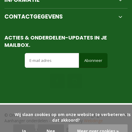
CONTACTGEGEVENS
ACTIES & ONDERDELEN-UPDATES IN JE
MAILBOX.
Abonneer
            Wij slaan cookies op om onze website te verbeteren. Is 
© Onderdelen in en om Huis en Tuin - Bevestigingsmaterialen en
dat akkoord?

Aanhanger onderdelen
- Theme made by
Webdinge
Algemene voorwaarden
Privacy Policy
Sitemap
Ja
Nee
Meer over cookies »