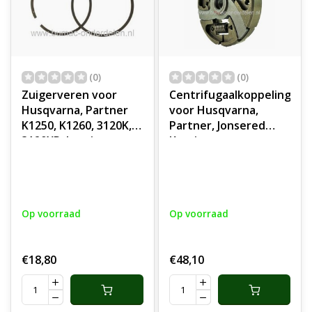
(0)
(0)
Zuigerveren voor
Centrifugaalkoppeling
Husqvarna, Partner
voor Husqvarna,
K1250, K1260, 3120K,
Partner, Jonsered
3120XP, kettingzaag,
Kettingzaag,
doorslijper,
Motorslijper,
motorzaag,
Bandenzaag,
bandenzaag,
Stenenslijper,
motorslijper,
Doorslijper 394 XP,
Op voorraad
Op voorraad
doorslijpmachine, K
3120 XP, EPA, 3120K
1250, K 1260, 3120 K,
EPA, K1250, K1260,
3120 XP, onderdeel
K1270 Rail
€18,80
€48,10