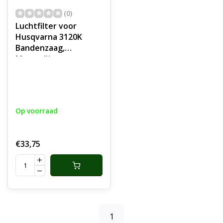
(0)
Luchtfilter voor
Husqvarna 3120K
Bandenzaag,
Motorslijper,
Doorslijpmachine,
Bandenslijper,
Doorslijper,
Stenenslijper
Op voorraad
€33,75
1