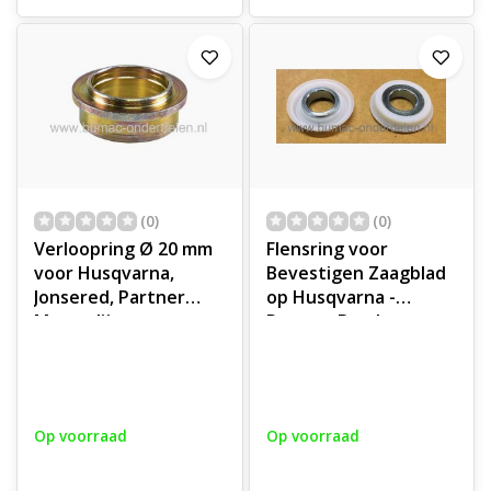
(0)
(0)
Verloopring Ø 20 mm
Flensring voor
voor Husqvarna,
Bevestigen Zaagblad
Jonsered, Partner
op Husqvarna -
Motorslijpers,
Partner Bandenzaag,
Doorslijpmachines,
Motorslijpoer,
Bus voor HUSQVARNA
Stenenzaag,
268K, 272K, 3120K EPA,
Betonslijper
371K EPA, 375K EPA,
Afdichtingsring voor
Op voorraad
Op voorraad
K30, K40, K750, K760,
onder andere K750,
K770, K950, K960,
K760, K1250, K1260,
KV960, K970, K1250,
K1270 RAIL, 371K EPA,