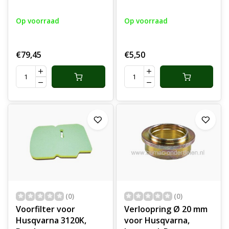
Betonzaag,
Stenenslijper
Stenenzaag,
Vibratiedemper,
Op voorraad
Op voorraad
Motorslijper,
Trillingdemper,
Doorslijper,
Trillingsdemper,
Kettingzaag Bobine,
Ophangrubber,
€79,45
€5,50
Elektronische spoel
Antivibratie Rubber,
voor K 650, K 700, K
Demper, Trilling,
850, K 950, K 1200, K
Vibratie, Dempers,
1250, 3120
Rubbers voor Ketting
(0)
(0)
Voorfilter voor
Verloopring Ø 20 mm
Husqvarna 3120K,
voor Husqvarna,