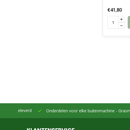
Riem
€41,80
eleverd
Onderdelen voor elke buitenmachine -
Grasmaaiers, bo