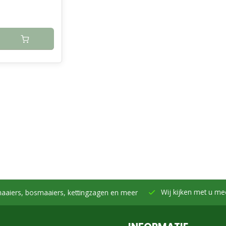
Wij kijken met u mee -
Samen h
smaaiers, kettingzagen en meer