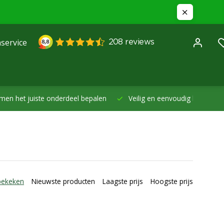
service
et juiste onderdeel bepalen
Veilig en eenvoudig betalen -
Betal
bekeken
Nieuwste producten
Laagste prijs
Hoogste prijs