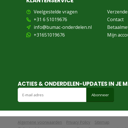
KLANTENSERVICE
Veelgestelde vragen
Verzende
+31 6 51019676
Contact
info@bumac-onderdelen.nl
Betaalme
+31651019676
Mijn acco
ACTIES & ONDERDELEN-UPDATES IN JE M
Abonneer
Algemene voorwaarden
Privacy Policy
Sitemap
            Wij slaan cookies op om onze website te verbeteren. Is dat akko