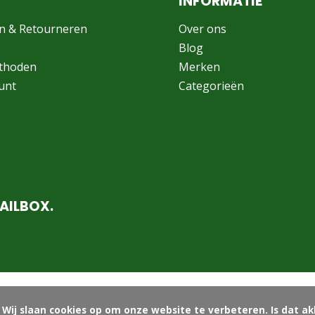
INFORMATIE
n & Retourneren
Over ons
Blog
thoden
Merken
unt
Categorieën
AILBOX.
ord?
