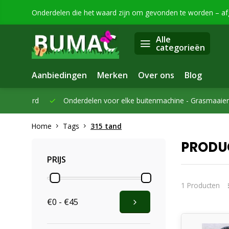
Onderdelen die het waard zijn om gevonden te worden – a
Alle
categorieën
Aanbiedingen
Merken
Over ons
Blog
eleverd
Onderdelen voor elke buitenmachine -
Grasmaaiers, bo
Home
Tags
315 tand
PRODU
PRIJS
1 Producten
€0 - €45