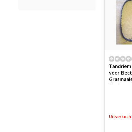
Tandriem
voor Elect
Grasmaaie
Verticute
Houtversn
Kantensni
Veegmach
Tuinmachi
Uitverkoch
Huishoude
Apparaten
Voertuig