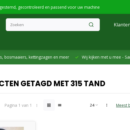
fgestemd, gecontroleerd en passend voor uw machine
Klanten
smaaiers, kettingzagen en meer
Wij kijken met u mee -
Samen h
CTEN GETAGD MET 315 TAND
Pagina 1 van 1
Meest 