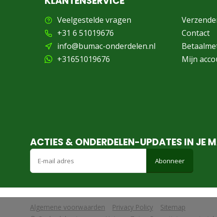
KLANTENSERVICE
Veelgestelde vragen
Verzende
+31 6 51019676
Contact
info@bumac-onderdelen.nl
Betaalme
+31651019676
Mijn acco
ACTIES & ONDERDELEN-UPDATES IN JE M
Abonneer
Algemene voorwaarden
Privacy Policy
Sitemap
            Wij slaan cookies op om onze website te verbeteren. Is dat akko