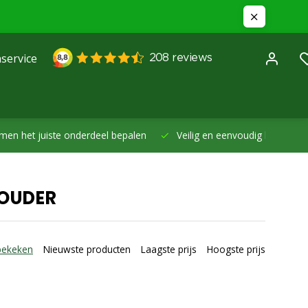
service
et juiste onderdeel bepalen
Veilig en eenvoudig betalen -
Betal
HOUDER
bekeken
Nieuwste producten
Laagste prijs
Hoogste prijs