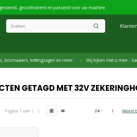
fgestemd, gecontroleerd en passend voor uw machine
Klanten
smaaiers, kettingzagen en meer
Wij kijken met u mee -
Samen h
CTEN GETAGD MET 32V ZEKERING
Pagina 1 van 1
Meest 