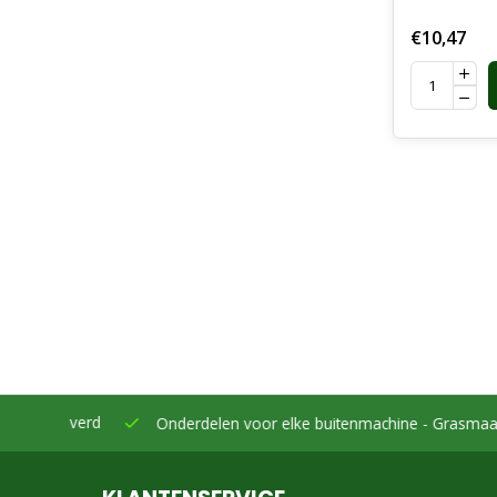
€10,47
eleverd
Onderdelen voor elke buitenmachine -
Grasmaaiers, bo