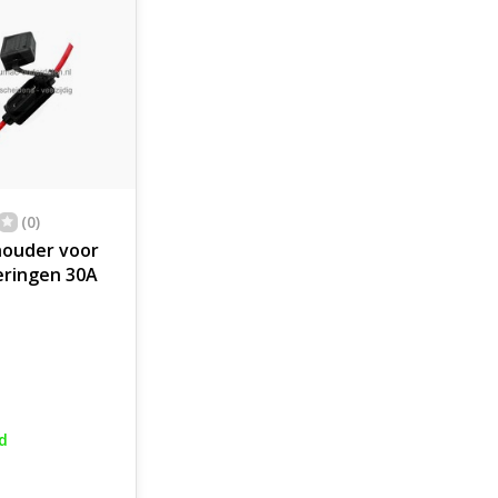
(0)
houder voor
eringen 30A
d