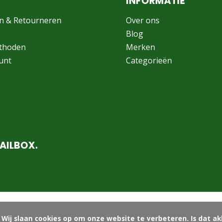
INFORMATIE
n & Retourneren
Over ons
Blog
thoden
Merken
unt
Categorieën
AILBOX.
ord?
