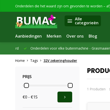
Onderdelen die het waard zijn om gevonden te worden – a
Alle
categorieën
Aanbiedingen
Merken
Over ons
Blog
eleverd
Onderdelen voor elke buitenmachine -
Grasmaaiers, bo
Home
Tags
32V zekeringhouder
PRODU
PRIJS
1 Producten
€0 - €15