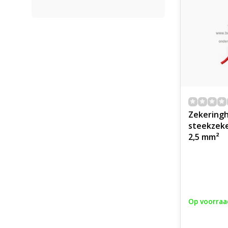
Zekering
steekzek
2,5 mm²
Op voorraa