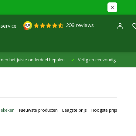
service
et juiste onderdeel bepalen
Veilig en eenvoudig betalen -
Betal
bekeken
Nieuwste producten
Laagste prijs
Hoogste prijs