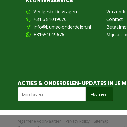
KLANTENSERVICE
Veelgestelde vragen
Verzende
+31 6 51019676
Contact
info@bumac-onderdelen.nl
Betaalme
+31651019676
Mijn acco
ACTIES & ONDERDELEN-UPDATES IN JE M
Abonneer
Algemene voorwaarden
Privacy Policy
Sitemap
            Wij slaan cookies op om onze website te verbeteren. Is dat akko