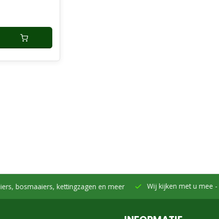
en,
els voor
en
Wij kijken met u mee -
Samen h
smaaiers, kettingzagen en meer