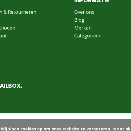
INFORMATIE
n & Retourneren
Over ons
Blog
thoden
Merken
unt
Categorieën
AILBOX.
ord?
