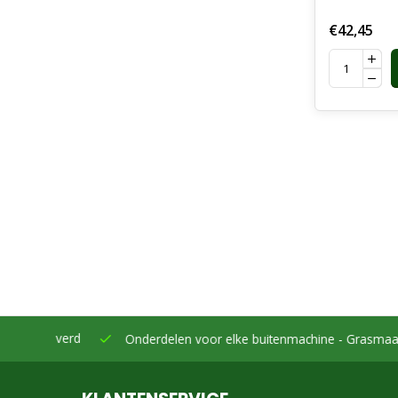
Handvatt
€42,45
Draagbeug
Motorzag
eleverd
Onderdelen voor elke buitenmachine -
Grasmaaiers, bo