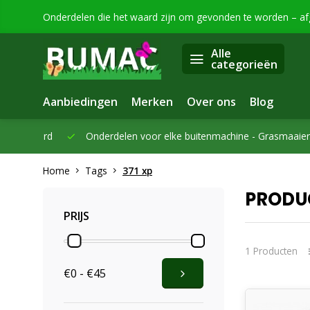
Onderdelen die het waard zijn om gevonden te worden – a
Alle
categorieën
Aanbiedingen
Merken
Over ons
Blog
eleverd
Onderdelen voor elke buitenmachine -
Grasmaaiers, bo
Home
Tags
371 xp
PRODUC
PRIJS
1 Producten
€0 - €45