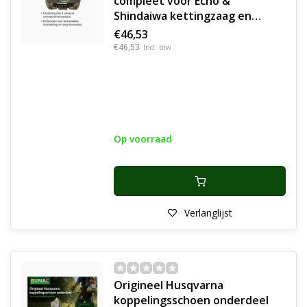
compleet voor Echo &
Shindaiwa kettingzaag en
bosmaaier, Masport 500
€46,53
kooimaaier, onderdeel
€46,53
Incl. btw
Op voorraad
Verlanglijst
Origineel Husqvarna
koppelingsschoen onderdeel