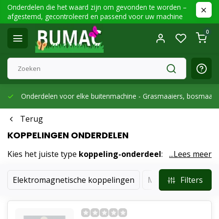
Onderdelen die het waard zijn om gevonden te worden –
afgestemd, gecontroleerd en passend voor uw machine
0
Onderdelen voor elke buitenmachine -
Grasmaaiers, bosmaaier
Terug
KOPPELINGEN ONDERDELEN
Kies het juiste type
koppeling-onderdeel
:
...Lees meer
elektromagnetisch voor PTO/maaidekbediening, of
mechanisch met hendel en kabel. Let op diameter,
Elektromagnetische koppelingen
Mechanische koppe
Filters
schroefgaten, spanning (12V) en draairichting. Geschikt
voor diverse motoren en transmissiesystemen.